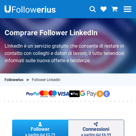
Comprare Follower LinkedIn
LinkedIn è un servizio gratuito che consente di restare in
contatto con colleghi e datori di lavoro, il tutto tenendosi
informati sulle nuove offerte e tendenze.
Followerius
Follower LinkedIn
Follower
Connessioni
a partire dal
€3.79
a partire dal
€6.99