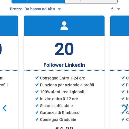
Prezzo: Da basso ad Alto
€
0
20
Follower LinkedIn
ni
Consegna Entro 1-24 ore
C
ofili
Funziona per aziende e profili
F
100% utenti reali globali
1
Inizio: entro 0-12 ore
I
Sicuro e affidabile
S
Garanzia di Rimborso
G
Consegna Graduale
C